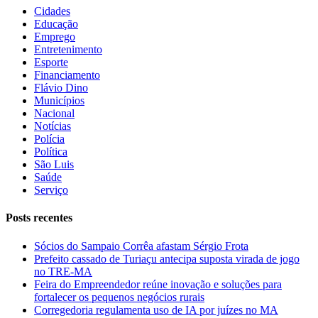
Cidades
Educação
Emprego
Entretenimento
Esporte
Financiamento
Flávio Dino
Municípios
Nacional
Notícias
Polícia
Política
São Luis
Saúde
Serviço
Posts recentes
Sócios do Sampaio Corrêa afastam Sérgio Frota
Prefeito cassado de Turiaçu antecipa suposta virada de jogo
no TRE-MA
Feira do Empreendedor reúne inovação e soluções para
fortalecer os pequenos negócios rurais
Corregedoria regulamenta uso de IA por juízes no MA