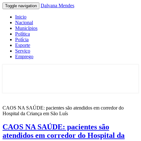
Dalvana Mendes
Toggle navigation
Inicio
Nacional
Municípios
Política
Polícia
Esporte
Serviço
Emprego
Espaço de conteúdo e leitura inteligente
Dalvana Mendes
CAOS NA SAÚDE: pacientes são atendidos em corredor do
Hospital da Criança em São Luís
CAOS NA SAÚDE: pacientes são
atendidos em corredor do Hospital da