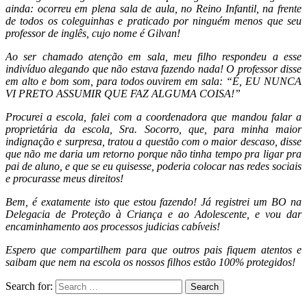
ainda: ocorreu em plena sala de aula, no Reino Infantil, na frente
de todos os coleguinhas e praticado por ninguém menos que seu
professor de inglês, cujo nome é Gilvan!
Ao ser chamado atenção em sala, meu filho respondeu a esse
indivíduo alegando que não estava fazendo nada! O professor disse
em alto e bom som, para todos ouvirem em
sala: “É, EU NUNCA
VI PRETO ASSUMIR QUE FAZ ALGUMA COISA!”
Procurei a escola, falei com a coordenadora que mandou falar a
proprietária da escola, Sra. Socorro, que, para minha maior
indignação e surpresa, tratou a questão com o maior descaso, disse
que não me daria um retorno porque não tinha tempo pra ligar pra
pai de aluno, e que se eu quisesse, poderia colocar nas redes sociais
e procurasse meus direitos!
Bem, é exatamente isto que estou fazendo! Já registrei um BO na
Delegacia de Proteção à Criança e ao Adolescente, e vou dar
encaminhamento aos processos judicias cabíveis!
Espero que compartilhem para que outros pais fiquem atentos e
saibam que nem na escola os nossos filhos estão 100% protegidos!
Search for:
Search