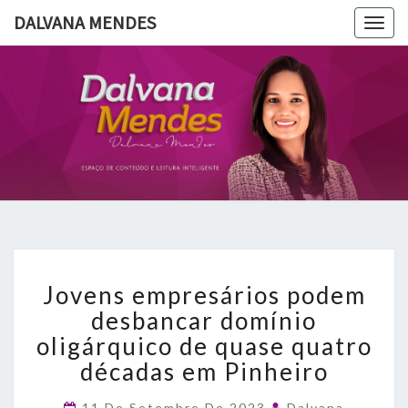
DALVANA MENDES
Togg
navig
DALVANA
Espaço De
Conteúdo
E Leitura
MENDES
Inteligente
Jovens
Jovens empresários podem
empresários
podem
desbancar domínio
desbancar
oligárquico de quase quatro
domínio
décadas em Pinheiro
oligárquico
de
11 De Setembro De 2023
Dalvana