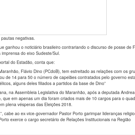
 pautas negativas.
e ganhou o noticiário brasileiro contrariando o discurso de posse de F
 imprensa do eixo Sudeste/Sul.
portal do Estadão, conta que:
Maranhão, Flávio Dino (PCdoB), tem estreitado as relações com os gr
tou de 14 para 50 o número de capelães contratados pelo governo est
licos, alguns deles filiados a partidos da base de Dino”
ana, na Assembleia Legislativa do Maranhão, após a deputada Andre
no, que em apenas um dia foram criados mais de 10 cargos para o qua
 em plena vésperas das Eleições 2018.
, cabe ao ex-vice-governador Pastor Porto garimpar lideranças religi
orto exerce o cargo secretário de Relações Institucionais na Região