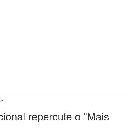
ligente
s”
onal repercute o “Mais