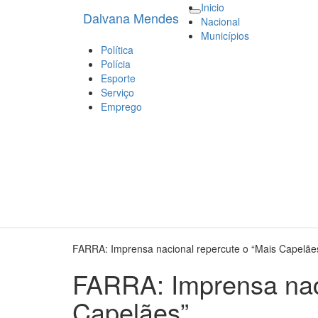
Inicio
Dalvana Mendes
Dalvana Mendes
Espaço de conteúdo e leitura inte
Toggle
Nacional
navigation
Municípios
Política
Polícia
Esporte
Serviço
Emprego
FARRA: Imprensa nacional repercute o “Mais Capelãe
FARRA: Imprensa naci
Capelães”