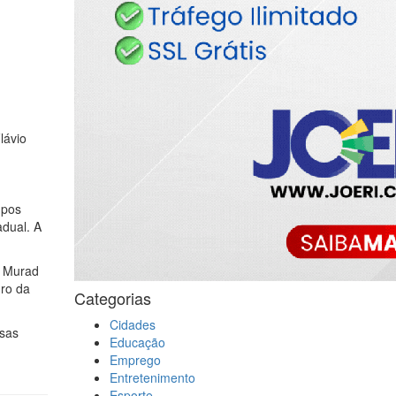
lávio
upos
adual. A
a Murad
dro da
Categorias
Cidades
osas
Educação
Emprego
Entretenimento
Esporte