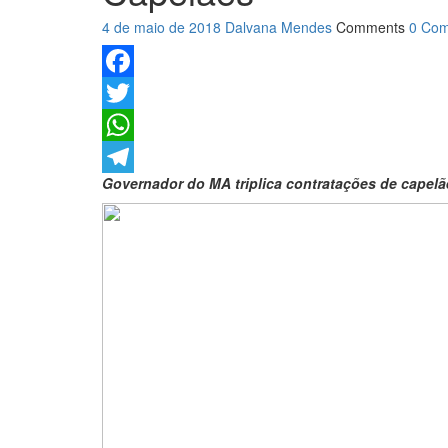
4 de maio de 2018
Dalvana Mendes
Comments
0 Co
Facebook
Twitter
WhatsApp
Governador do MA triplica contratações de capelãe
Telegram