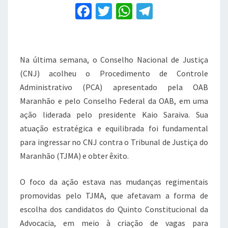
da
F
T
W
T
OAB/MA
a
contra
w
h
el
o
c
it
at
e
TJ/MA
e
te
s
gr
Na última semana, o Conselho Nacional de Justiça
b
r
A
a
(CNJ) acolheu o Procedimento de Controle
Administrativo (PCA) apresentado pela OAB
o
p
m
Maranhão e pelo Conselho Federal da OAB, em uma
o
p
ação liderada pelo presidente Kaio Saraiva. Sua
k
atuação estratégica e equilibrada foi fundamental
para ingressar no CNJ contra o Tribunal de Justiça do
Maranhão (TJMA) e obter êxito.
O foco da ação estava nas mudanças regimentais
promovidas pelo TJMA, que afetavam a forma de
escolha dos candidatos do Quinto Constitucional da
Advocacia, em meio à criação de vagas para