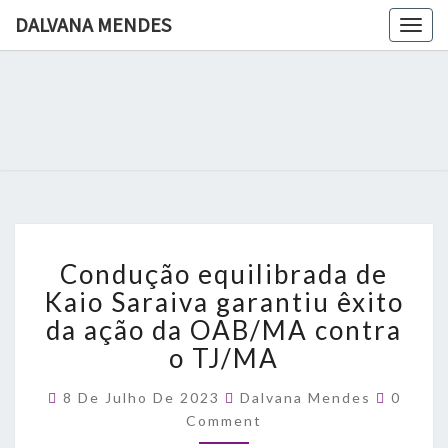
DALVANA MENDES
Togg
navig
DALVANA
Espaço De
Conteúdo
E Leitura
MENDES
Inteligente
Condução
Condução equilibrada de
equilibrada
de
Kaio Saraiva garantiu êxito
Kaio
da ação da OAB/MA contra
Saraiva
o TJ/MA
garantiu
êxito
Comme
8 De Julho De 2023
Dalvana Mendes
0
da
Comment
ação